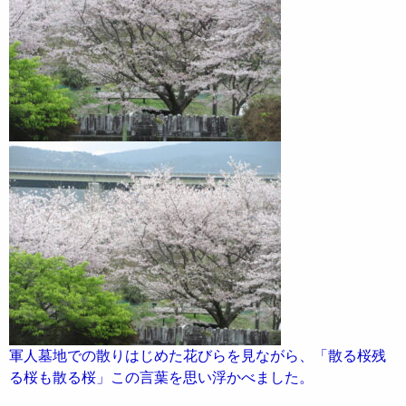
軍人墓地での散りはじめた花びらを見ながら、「散る桜残
る桜も散る桜」この言葉を思い浮かべました。