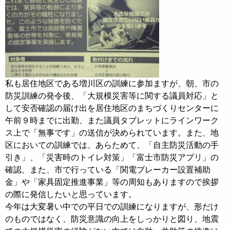
私も居住地区である増川区の訓練に参加ますが、朝、市の
防災訓練の発令後、「大規模災害等に関する議員対応」と
して安否確認の届け出を居住地区のまちづくりセンターに
午前９時までに出勤、また議員タブレットにラインワーク
ス上で「無事です」の送信が決められています。また、地
区においての訓練では、あらためて、「自主防災活動の手
引き」、「災害時のトイレ対策」「富士市防災アプリ」の
確認、また、市で行っている「関電ブレーカー設置補助
金」や「家具固定推進事業」等の周知もありますので挨拶
の際に発信したいと思っています。
今年は大変暑い中での平日での訓練になりますが、形だけ
のものではなく、防災意識の向上をしっかりと図り、地震