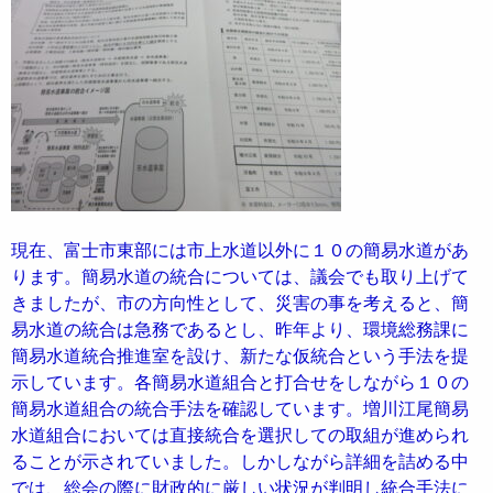
現在、富士市東部には市上水道以外に１０の簡易水道があ
ります。簡易水道の統合については、議会でも取り上げて
きましたが、市の方向性として、災害の事を考えると、簡
易水道の統合は急務であるとし、昨年より、環境総務課に
簡易水道統合推進室を設け、新たな仮統合という手法を提
示しています。各簡易水道組合と打合せをしながら１０の
簡易水道組合の統合手法を確認しています。増川江尾簡易
水道組合においては直接統合を選択しての取組が進められ
ることが示されていました。しかしながら詳細を詰める中
では、総会の際に財政的に厳しい状況が判明し統合手法に