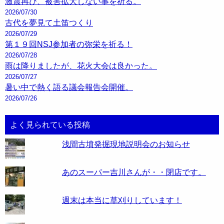
激震再び、被害拡大しない事を祈る。
2026/07/30
古代を夢見て土笛つくり
2026/07/29
第１９回NSJ参加者の弥栄を祈る！
2026/07/28
雨は降りましたが、花火大会は良かった。
2026/07/27
暑い中で熱く語る議会報告会開催。
2026/07/26
よく見られている投稿
浅間古墳発掘現地説明会のお知らせ
あのスーパー吉川さんが・・閉店です。
週末は本当に草刈りしています！