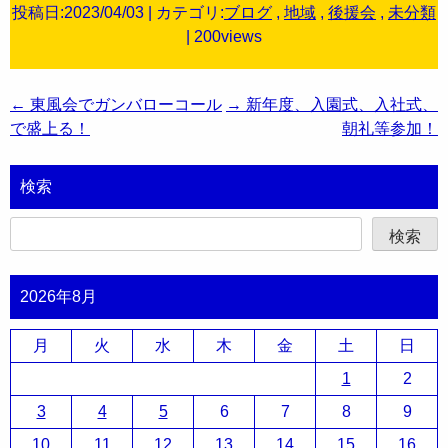
投稿日:2023/04/03 | カテゴリ:
ブログ
,
地域
,
後援会
,
未分類
| 200views
投
←
東風会でガンバローコール
→
新年度、入園式、入社式、
稿
で盛上る！
朝礼等参加！
ナ
ビ
ゲ
検索
ー
シ
検索
ョ
ン
2026年8月
月
火
水
木
金
土
日
1
2
3
4
5
6
7
8
9
10
11
12
13
14
15
16