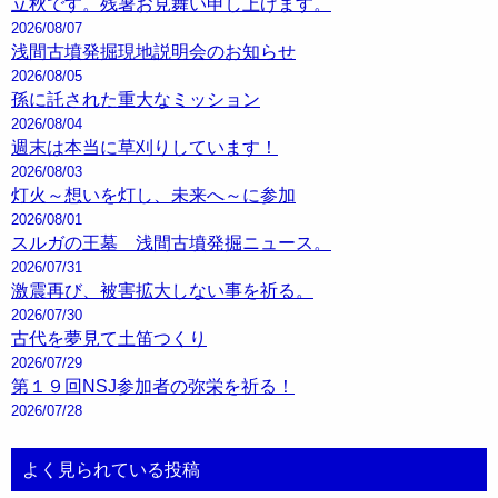
立秋です。残暑お見舞い申し上げます。
2026/08/07
浅間古墳発掘現地説明会のお知らせ
2026/08/05
孫に託された重大なミッション
2026/08/04
週末は本当に草刈りしています！
2026/08/03
灯火～想いを灯し、未来へ～に参加
2026/08/01
スルガの王墓 浅間古墳発掘ニュース。
2026/07/31
激震再び、被害拡大しない事を祈る。
2026/07/30
古代を夢見て土笛つくり
2026/07/29
第１９回NSJ参加者の弥栄を祈る！
2026/07/28
よく見られている投稿