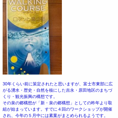
30年くらい前に策定されたと思いますが、富士市東部に広
がる湧水・歴史・自然を核にした吉永・原田地区のまちづ
くり・観光振興の構想です。
その泉の郷構想が「新・泉の郷構想」としての昨年より取
組が始まっています。すでに４回のワークショップが開催
され、今年の５月中には素案がまとめられるようです。