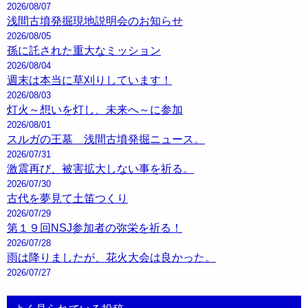
2026/08/07
浅間古墳発掘現地説明会のお知らせ
2026/08/05
孫に託された重大なミッション
2026/08/04
週末は本当に草刈りしています！
2026/08/03
灯火～想いを灯し、未来へ～に参加
2026/08/01
スルガの王墓 浅間古墳発掘ニュース。
2026/07/31
激震再び、被害拡大しない事を祈る。
2026/07/30
古代を夢見て土笛つくり
2026/07/29
第１９回NSJ参加者の弥栄を祈る！
2026/07/28
雨は降りましたが、花火大会は良かった。
2026/07/27