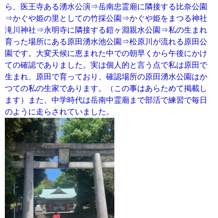
ら、医王寺ある湧水公演⇒岳南忠霊廟に隣接する比奈公園
⇒かぐや姫の里としての竹採公園⇒かぐや姫をまつる神社
滝川神社⇒永明寺に隣接する鎧ヶ淵親水公園⇒私の生まれ
育った場所にある原田湧水池公園⇒松原川が流れる原田公
園です。大変天候に恵まれた中での朝早くから午後にかけ
ての確認でありました。実は個人的と言う点で私は原田で
生まれ、原田で育っており、確認場所の原田湧水公園はか
つての私の生家であります。（この事はあらためて掲載し
ます）また、中学時代は岳南中霊廟まで部活で練習で毎日
のように走らされていました。