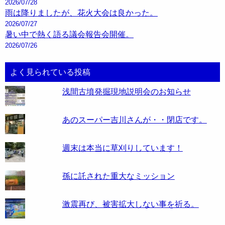
2026/07/28
雨は降りましたが、花火大会は良かった。
2026/07/27
暑い中で熱く語る議会報告会開催。
2026/07/26
よく見られている投稿
浅間古墳発掘現地説明会のお知らせ
あのスーパー吉川さんが・・閉店です。
週末は本当に草刈りしています！
孫に託された重大なミッション
激震再び、被害拡大しない事を祈る。