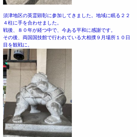
須津地区の英霊顕彰に参加してきました。地域に眠る２２
４柱に手を合わせました。
戦後、８０年が経つ中で、今ある平和に感謝です。
その後、両国国技館で行われている大相撲９月場所１０日
目を観戦に。