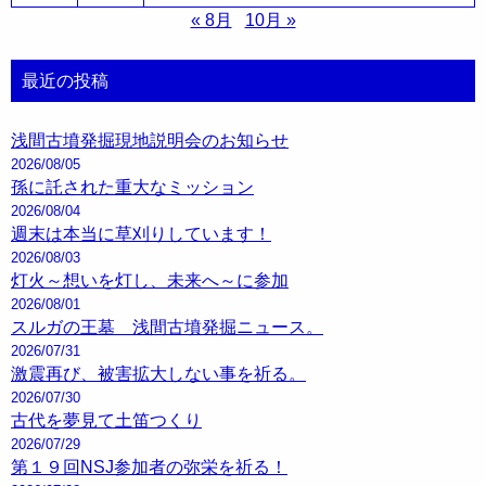
« 8月
10月 »
最近の投稿
浅間古墳発掘現地説明会のお知らせ
2026/08/05
孫に託された重大なミッション
2026/08/04
週末は本当に草刈りしています！
2026/08/03
灯火～想いを灯し、未来へ～に参加
2026/08/01
スルガの王墓 浅間古墳発掘ニュース。
2026/07/31
激震再び、被害拡大しない事を祈る。
2026/07/30
古代を夢見て土笛つくり
2026/07/29
第１９回NSJ参加者の弥栄を祈る！