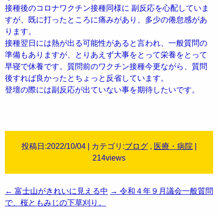
接種後のコロナワクチン接種同様に 副反応を心配していま
すが、既に打ったところに痛みがあり、多少の倦怠感があ
ります。
接種翌日には熱が出る可能性があると言われ、一般質問の
準備もありますが、とりあえず大事をとって栄養をとって
早寝で休養です。質問前のワクチン接種今更ながら、質問
後すれば良かったとちょっと反省しています。
登壇の際には副反応が出ていない事を期待したいです。
投稿日:2022/10/04 | カテゴリ:
ブログ
,
医療・病院
|
214views
投
←
富士山がきれいに見える中
→
令和４年９月議会一般質問
稿
で、桜ともみじの下草刈り。
ナ
ビ