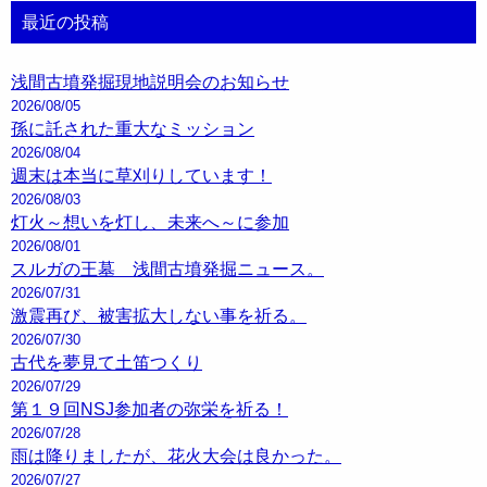
最近の投稿
浅間古墳発掘現地説明会のお知らせ
2026/08/05
孫に託された重大なミッション
2026/08/04
週末は本当に草刈りしています！
2026/08/03
灯火～想いを灯し、未来へ～に参加
2026/08/01
スルガの王墓 浅間古墳発掘ニュース。
2026/07/31
激震再び、被害拡大しない事を祈る。
2026/07/30
古代を夢見て土笛つくり
2026/07/29
第１９回NSJ参加者の弥栄を祈る！
2026/07/28
雨は降りましたが、花火大会は良かった。
2026/07/27