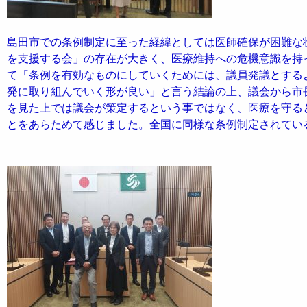
島田市での条例制定に至った経緯としては医師確保が困難な
を支援する会」の存在が大きく、医療維持への危機意識を持
て「条例を有効なものにしていくためには、議員発議とする
発に取り組んでいく形が良い」と言う結論の上、議会から市
を見た上では議会が策定するという事ではなく、医療を守る
とをあらためて感じました。全国に同様な条例制定されてい