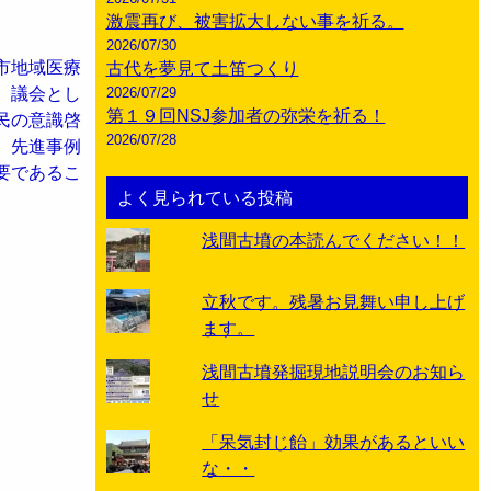
激震再び、被害拡大しない事を祈る。
2026/07/30
市地域医療
古代を夢見て土笛つくり
、議会とし
2026/07/29
第１９回NSJ参加者の弥栄を祈る！
民の意識啓
2026/07/28
。先進事例
要であるこ
よく見られている投稿
浅間古墳の本読んでください！！
立秋です。残暑お見舞い申し上げ
ます。
浅間古墳発掘現地説明会のお知ら
せ
「呆気封じ飴」効果があるといい
な・・