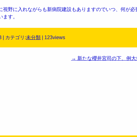
に視野に入れながらも新病院建設もありますのでいつ、何が必
います。
3 | カテゴリ:
未分類
| 123views
→
新たな櫻井宮司の下、例大