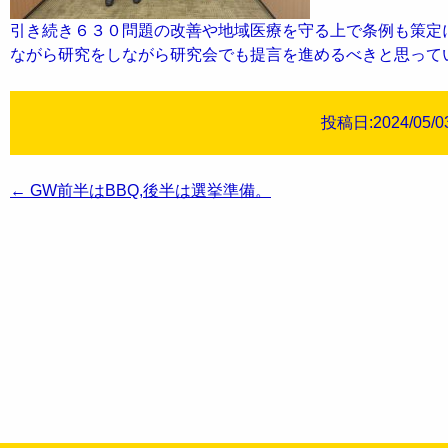
引き続き６３０問題の改善や地域医療を守る上で条例も策定
ながら研究をしながら研究会でも提言を進めるべきと思って
投稿日:2024/05/0
投
←
GW前半はBBQ,後半は選挙準備。
稿
ナ
ビ
ゲ
ー
シ
ョ
ン