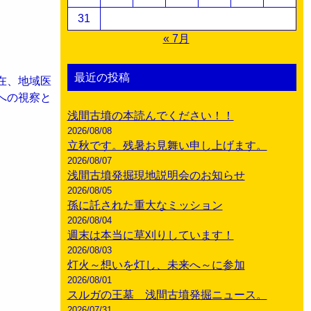
31
« 7月
最近の投稿
在、地域医
への視察と
浅間古墳の本読んでください！！
2026/08/08
立秋です。残暑お見舞い申し上げます。
2026/08/07
浅間古墳発掘現地説明会のお知らせ
2026/08/05
孫に託された重大なミッション
2026/08/04
週末は本当に草刈りしています！
2026/08/03
灯火～想いを灯し、未来へ～に参加
2026/08/01
スルガの王墓 浅間古墳発掘ニュース。
2026/07/31