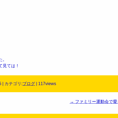
た。
て見ては！
5 | カテゴリ:
ブログ
| 117views
→
ファミリー運動会で愛