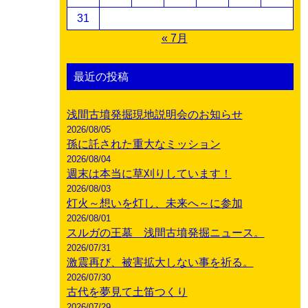
31
« 7月
最近の投稿
浅間古墳発掘現地説明会のお知らせ
2026/08/05
孫に託された重大なミッション
2026/08/04
週末は本当に草刈りしています！
2026/08/03
灯火～想いを灯し、未来へ～に参加
2026/08/01
スルガの王墓 浅間古墳発掘ニュース。
2026/07/31
激震再び、被害拡大しない事を祈る。
2026/07/30
古代を夢見て土笛つくり
2026/07/29