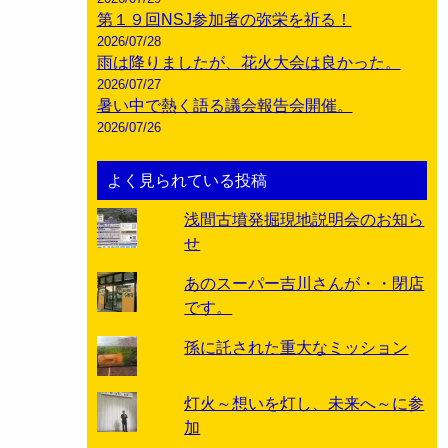
第１９回NSJ参加者の弥栄を祈る！
2026/07/28
雨は降りましたが、花火大会は良かった。
2026/07/27
暑い中で熱く語る議会報告会開催。
2026/07/26
よく見られている投稿
浅間古墳発掘現地説明会のお知ら
せ
あのスーパー吉川さんが・・閉店
です。
孫に託された重大なミッション
灯火～想いを灯し、未来へ～に参
加